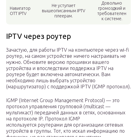
Довольно
Не уступает
Навигатор
громоздкий и
вышеописанным IPTV
ОТТ IPTV
требователен
плеерам.
к системе.
IPTV через роутер
Зачастую, для работы IPTV на компьютере через wi-fi
роутер, на самом устройстве ничего настраивать не
нужно. Обновите версию прошивки вашего
устройства и впоследствии поддержка IPTV на
роутере будет включена автоматически. Вам
необходимо лишь выбрать устройство
(маршрутизатор) с поддержкой IPTV (IGMP протокол).
IGMP (Internet Group Management Protocol) — это
протокол управления групповой (multicast —
мультикаст) передачей данных в сетях, основанных
на протоколе IP. Протокол IGMP
используется роутерами для организации сетевых
устройств в группы. Тот, кто искал информацию по