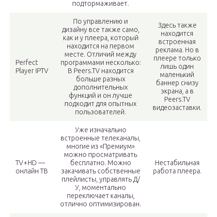
подтормаживает.
По управлению и
Здесь также
дизайну все также само,
находится
как и у плеера, который
встроенная
находится на первом
реклама. Но в
месте. Отличий между
плеере только
Perfect
программами несколько:
лишь один
Player IPTV
В Peers.TV находится
маленький
больше разных
баннер снизу
дополнительных
экрана, а в
функций и он лучше
Peers.TV
подходит для опытных
видеозаставки.
пользователей.
Уже изначально
встроенные телеканалы,
многие из «Премиум»
можно просматривать
TV+HD —
бесплатно. Можно
Нестабильная
онлайн ТВ
закачивать собственные
работа плеера.
плейлисты, управлять Д/
У, моментально
переключает каналы,
отлично оптимизирован.