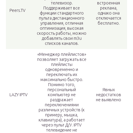
телевизор.
встроенная
Поддерживает все
реклама,
Peers.TV
функции стандартного
однако она
пульта дистанционного
отключается
управления, отличная
бесплатно.
оптимизация, высокая
скорость работы, можно
добавлять свои m3u
списков каналов.
«Менеджер плейлистов»
позволяет загружать все
плейлисты
одновременно и
переключать их
максимально быстро.
Помимо того,
персональный
Явных
LAZY IPTV
компьютер не
недостатков
раздражает
не выявлено
переключениями
различных устройств (к
примеру, мышка,
клавиатура), а работает
через пульт Д/У. IPTV
телевидение не