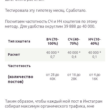
Тестировала эту гипотезу месяц. Сработало.
Посчитаем частотность СЧ и НЧ хэштегов по этому
методу. Для удобства округлим 39 888 до 40 000.
ВЧ (70
–
СЧ (40
–
НЧ (10
–
Тип хэштега
100%)
70%)
40%)
40 000 *
40 000 *
40 000 *
Расчет
0,7
0,4
0,1
Частотность
от 28 до
от 16 до
от 4 до
(количество
40К
28К
16К
постов)
Таким образом, чтобы каждый мой пост в Инстаграм
собирал максимум органического трафика, мне