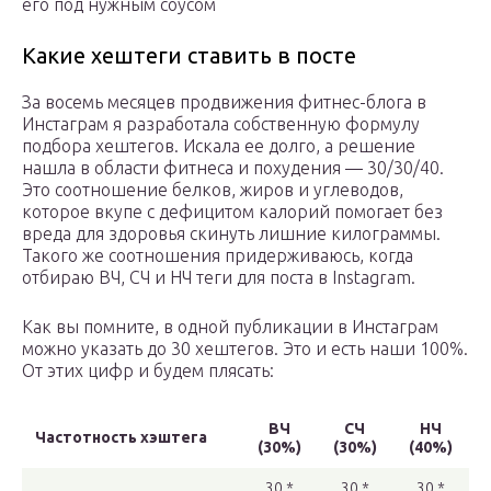
его под нужным соусом
Какие хештеги ставить в посте
За восемь месяцев продвижения фитнес-блога в
Инстаграм я разработала собственную формулу
подбора хештегов. Искала ее долго, а решение
нашла в области фитнеса и похудения — 30/30/40.
Это соотношение белков, жиров и углеводов,
которое вкупе с дефицитом калорий помогает без
вреда для здоровья скинуть лишние килограммы.
Такого же соотношения придерживаюсь, когда
отбираю ВЧ, СЧ и НЧ теги для поста в Instagram.
Как вы помните, в одной публикации в Инстаграм
можно указать до 30 хештегов. Это и есть наши 100%.
От этих цифр и будем плясать:
ВЧ
СЧ
НЧ
Частотность хэштега
(30%)
(30%)
(40%)
30 *
30 *
30 *