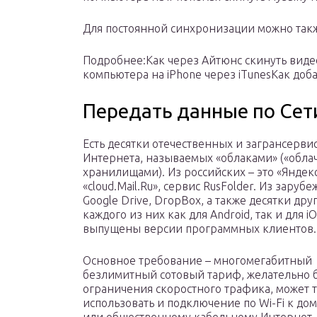
Для постоянной синхронизации можно также
Подробнее:Как через Айтюнс скинуть вид
компьютера на iPhone через iTunesКак до
Передать данные по Сет
Есть десятки отечественных и загрансерви
Интернета, называемых «облаками» («обл
хранилищами). Из российских – это «Яндек
«cloud.Mail.Ru», сервис RusFolder. Из заруб
Google Drive, DropBox, а также десятки дру
каждого из них как для Android, так и для iO
выпущены версии программных клиентов.
Основное требование – многомегабитный
безлимитный сотовый тариф, желательно 
ограничения скоростного трафика, может 
использовать и подключение по Wi-Fi к д