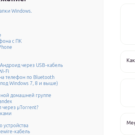
апки Windows.
е
фона с ПК
Phone
Как
 Андроид через USB-кабель
i-Fi
а телефон по Bluetooth
под Windows 7, 8 и выше)
анной домашней группе
andex
 через µTorrent?
уками
B
Me
 устройства
ewire-кабель