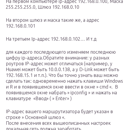
На первом компьютере ip-адрес 192.168.0.100, Маска
255.255.255.0, Шлюз 192.168.0.10
На втором шлюз и маска такие же, а адрес
192.168.0.101
На третьем Ip-адрес 192.168.0.102… И т.д
для каждого последующего изменяем последнюю
цифру ip-адреса.Обратите внимание: у разных
роутров IP-адрес может отличаться (например, у
Huawei может быть 10.0.0.138, а у D-Link может быть
192.168.15.1 и т.п.). Что бы точно узнать ваш можно
сделать так: одновременно нажать клавиши Windows
и R и в появившемся окне ввести в окне » cmd «. В
появившемся окне набрать » ipconfig » и нажать на
клавиатуре «Ввод» ( » Enter» )
IP-адрес вашего маршрутизатора будет указан в
строке » Основной шлюз «.
После внесения всех вышеописанных настроек
локальная сеть должна заработать.