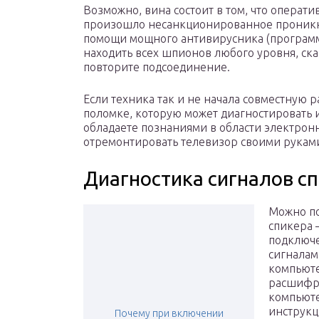
Возможно, вина состоит в том, что операт
произошло несанкционированное проникн
помощи мощного антивирусника (программ
находить всех шпионов любого уровня, ск
повторите подсоединение.
Если техника так и не начала совместную 
поломке, которую может диагностировать и
обладаете познаниями в области электрон
отремонтировать телевизор своими рукам
Диагностика сигналов с
Можно по
спикера 
подключе
сигналам
компьюте
расшифро
компьюте
инструкц
Почему при включении