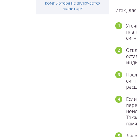
компьютера не включается
монитор?
Итак, дл
Уточ
плат
сигн
Откл
оста
инди
Посл
сигн
расш
Если
пере
неис
Такж
памя
Дале