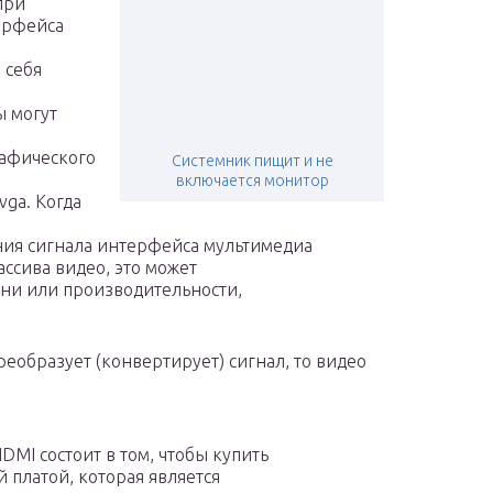
при
ерфейса
 себя
ы могут
рафического
Системник пищит и не
включается монитор
vga. Когда
ния сигнала интерфейса мультимедиа
ассива видео, это может
ни или производительности,
преобразует (конвертирует) сигнал, то видео
MI состоит в том, чтобы купить
 платой, которая является