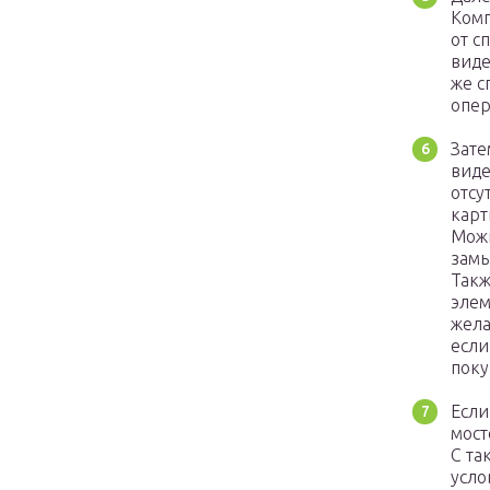
Комп
от с
виде
же с
опер
Зате
виде
отсу
карт
Можн
замы
Такж
элем
жела
если
поку
Если
мост
С та
усло