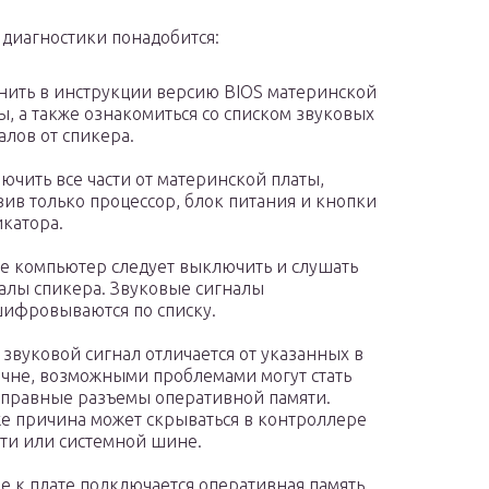
я диагностики понадобится:
нить в инструкции версию BIOS материнской
ы, а также ознакомиться со списком звуковых
алов от спикера.
ючить все части от материнской платы,
вив только процессор, блок питания и кнопки
катора.
е компьютер следует выключить и слушать
алы спикера. Звуковые сигналы
ифровываются по списку.
 звуковой сигнал отличается от указанных в
чне, возможными проблемами могут стать
правные разъемы оперативной памяти.
е причина может скрываться в контроллере
ти или системной шине.
е к плате подключается оперативная память.