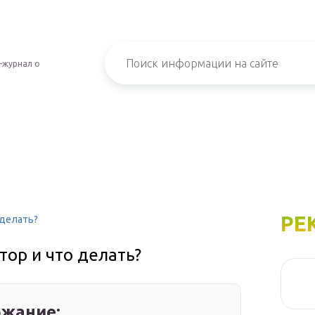
-журнал о
РЕ
 делать?
ор и что делать?
жание: