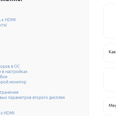
A к HDMI
сть!
Как
торов в ОС
 в настройках
обои
торой монитор
странения
вых параметров второго дисплея
Me
ез HDMI