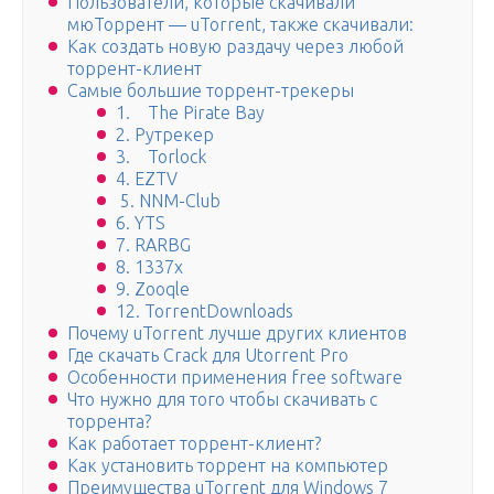
Пользователи, которые скачивали
мюТоррент — uTorrent, также скачивали:
Как создать новую раздачу через любой
торрент-клиент
Самые большие торрент-трекеры
1. The Pirate Bay
2. Рутрекер
3. Torlock
4. EZTV
5. NNM-Club
6. YTS
7. RARBG
8. 1337x
9. Zooqle
12. TorrentDownloads
Почему uTorrent лучше других клиентов
Где скачать Crack для Utorrent Pro
Особенности применения free software
Что нужно для того чтобы скачивать с
торрента?
Как работает торрент-клиент?
Как установить торрент на компьютер
Преимущества uTorrent для Windows 7