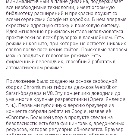
минималистичный в плане дизайна, поддерживает
все необходимые технологии, имеет огромную
библиотеку расширений и прекрасно дружит со
всеми сервисами Google из коробки. В нём впервые
скрестили адресную строку и поисковую систему.
Идея мгновенно прижилась и стала использоваться
практически во всех браузерах в дальнейшем. Есть
режим инкогнито, при котором не остаётся никаких
следов после посещения сайтов. Поисковые запросы
можно вводить в голосовом режиме. Есть
фирменный переводчик, способный работать в
автоматическом режиме.
Приложение было создано на основе свободной
сборки Chromium из гибрида движков WebKit от
Safari-браузера и V8. Эту концепцию доводили до
ума многие крупные разработчики (Opera, Яндекс в
т. ч.). Первыми публичную версию браузера из
концепта собрали ребята из Google, назвав её
«Chrome». Большой упор в продукте сделан на
безопасность: есть база фишинговых, вредоносных
ресурсов, которая регулярно обновляется. Браузер