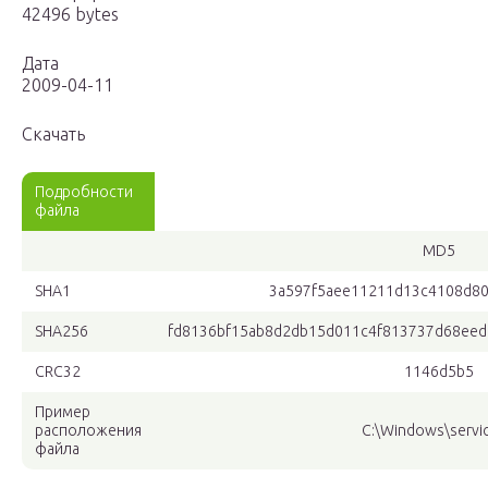
42496 bytes
Дата
2009-04-11
Скачать
Подробности
файла
MD5
SHA1
3a597f5aee11211d13c4108d8
SHA256
fd8136bf15ab8d2db15d011c4f813737d68ee
CRC32
1146d5b5
Пример
расположения
C:\Windows\servic
файла