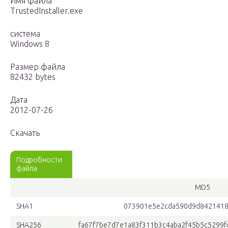
Имя файла
TrustedInstaller.exe
система
Windows 8
Размер файла
82432 bytes
Дата
2012-07-26
Скачать
Подробности
файла
MD5
SHA1
073901e5e2cda590d9d8421418
SHA256
fa67f7be7d7e1a83f311b3c4aba2f45b5c5299