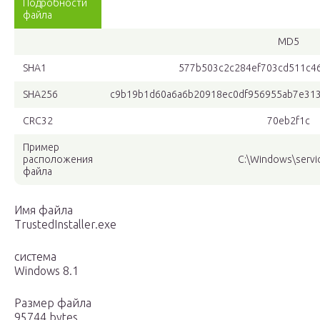
Подробности
файла
MD5
SHA1
577b503c2c284ef703cd511c4
SHA256
c9b19b1d60a6a6b20918ec0df956955ab7e31
CRC32
70eb2f1c
Пример
расположения
C:\Windows\servic
файла
Имя файла
TrustedInstaller.exe
система
Windows 8.1
Размер файла
95744 bytes