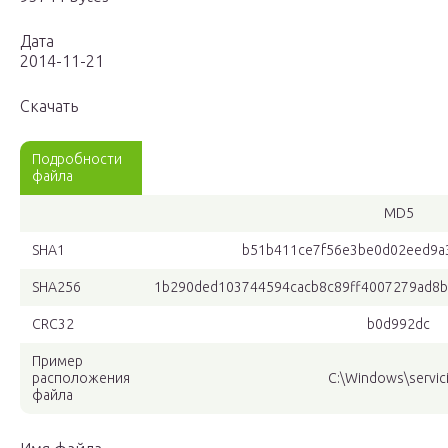
Дата
2014-11-21
Скачать
Подробности
файла
MD5
SHA1
b51b411ce7f56e3be0d02eed9a
SHA256
1b290ded103744594cacb8c89ff4007279ad8b
CRC32
b0d992dc
Пример
расположения
C:\Windows\servic
файла