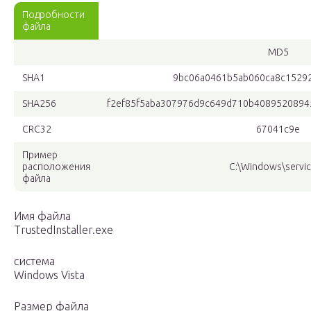
Подробности
файла
MD5
SHA1
9bc06a0461b5ab060ca8c15292
SHA256
f2ef85f5aba307976d9c649d710b4089520894
CRC32
67041c9e
Пример
расположения
C:\Windows\servic
файла
Имя файла
TrustedInstaller.exe
система
Windows Vista
Размер файла