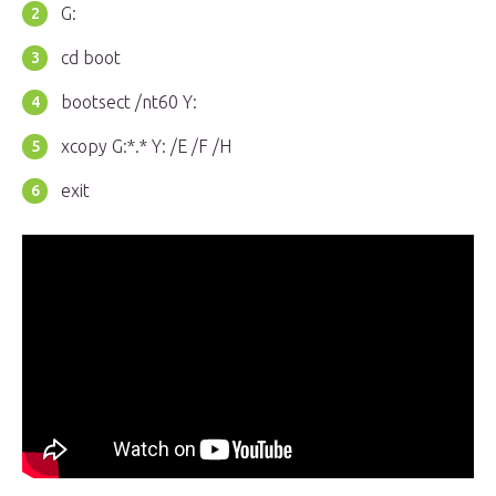
G:
cd boot
bootsect /nt60 Y:
xcopy G:*.* Y: /E /F /H
exit