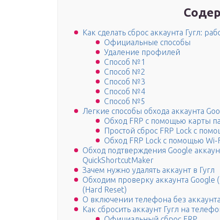
Содер
Как сделать сброс аккаунта Гугл: р
Официальные способы
Удаление профилей
Способ №1
Способ №2
Способ №3
Способ №4
Способ №5
Легкие способы обхода аккаунта Goo
Обход FRP с помощью карты п
Простой сброс FRP Lock с пом
Обход FRP Lock с помощью Wi-F
Обход подтверждения Google аккаунт
QuickShortcutMaker
Зачем нужно удалять аккаунт в Гугл
Обходим проверку аккаунта Google (
(Hard Reset)
О включении телефона без аккаунт
Как сбросить аккаунт Гугл на телефо
Официальный сброс FRP