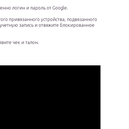
нно логин и пароль от Google.
ого привязанного устройства, подвязанного
 учетную запись и отвяжите блокированное
вите чек и талон.