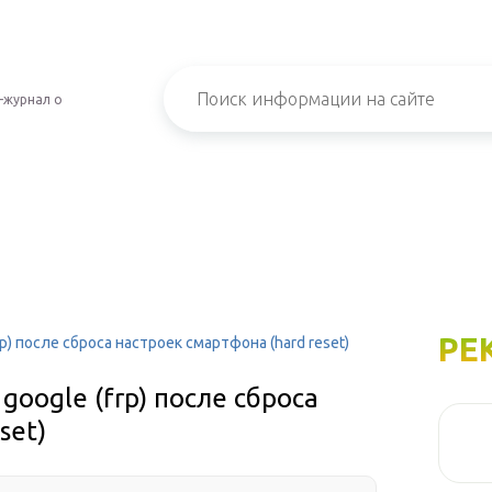
-журнал о
РЕ
p) после сброса настроек смартфона (hard reset)
oogle (frp) после сброса
set)