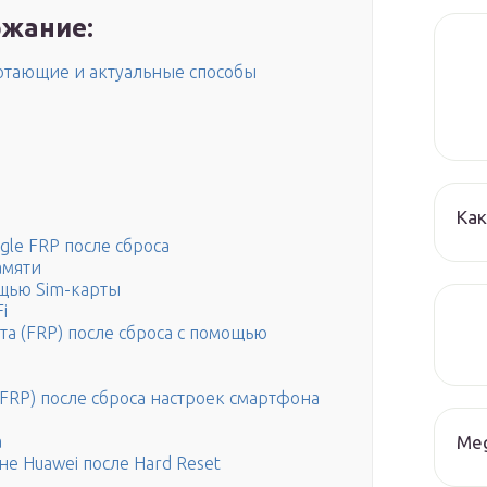
жание:
аботающие и актуальные способы
Как
gle FRP после сброса
амяти
ощью Sim-карты
i
а (FRP) после сброса с помощью
FRP) после сброса настроек смартфона
Me
а
не Huawei после Hard Reset