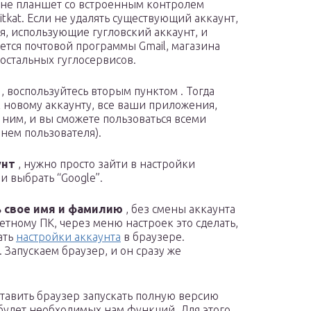
с не планшет со встроенным контролем
tkat. Если не удалять существующий аккаунт,
я, использующие гугловский аккаунт, и
ается почтовой программы Gmail, магазина
 остальных гуглосервисов.
т
, воспользуйтесь вторым пунктом . Тогда
к новому аккаунту, все ваши приложения,
 ним, и вы сможете пользоваться всеми
нем пользователя).
унт
, нужно просто зайти в настройки
и выбрать “Google”.
ь свое имя и фамилию
, без смены аккаунта
тному ПК, через меню настроек это сделать,
ать
настройки аккаунта
в браузере.
 Запускаем браузер, и он сразу же
ставить браузер запускать полную версию
 будет необходимых нам функций. Для этого