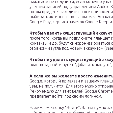
нажатием не получится, если конечно у ва
учетных записей под управлением Andoid Ki
потом придется заходить во все приложени
выбирать активного пользователя. Это кас
Google Play, сервиса заметок Google Keep и
Чтобы удалить существующий аккаун
после того, когда вы подключите планшет 
контакты и др. будут синхронизироваться с
сервисами Гугла под новым аккаунтом (име
Чтобы не удалять существующий акка
планшета, найти пункт “Добавить аккаунт”, 
А если же вы желаете просто изменит
Google, который привязан к вашему планше
увы, не получится. Для этого нужно открыв
Рекомендую для этих целей Google Chrome.
предлагает войти под своим логином.
Нажимаем кнопку “Войти”. Затем нужно за
сайтов, потому что в мобильной версии не