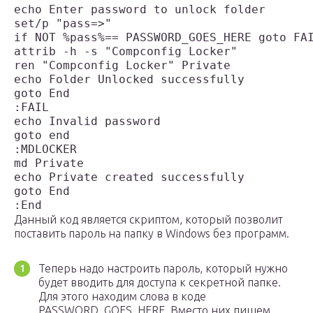
echo Enter password to unlock folder

set/p "pass=>"

if NOT %pass%== PASSWORD_GOES_HERE goto FAI
attrib -h -s "Compconfig Locker"

ren "Compconfig Locker" Private

echo Folder Unlocked successfully

goto End

:FAIL

echo Invalid password

goto end

:MDLOCKER

md Private

echo Private created successfully

goto End

:End
Данный код является скриптом, который позволит
поставить пароль на папку в Windows без программ.
Теперь надо настроить пароль, который нужно
будет вводить для доступа к секретной папке.
Для этого находим слова в коде
PASSWORD_GOES_HERE. Вместо них пишем