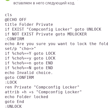
вставляем в него следующий код.
cls

@ECHO OFF

title Folder Private

if EXIST "Compconfig Locker" goto UNLOCK

if NOT EXIST Private goto MDLOCKER

:CONFIRM

echo Are you sure you want to lock the fold
set/p "cho=>"

if %cho%==Y goto LOCK

if %cho%==y goto LOCK

if %cho%==n goto END

if %cho%==N goto END

echo Invalid choice.

goto CONFIRM

:LOCK

ren Private "Compconfig Locker"

attrib +h +s "Compconfig Locker"

echo Folder locked

goto End

:UNLOCK
