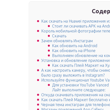
Содер
Как скачать на Huawei приложения из
Стоит ли скачивать APK на And
Король мобильной фотографии тепер
Скачать
Зачем обновлять Инстаграм
Как обновить на Android
Как обновить на iPhone
Выполняем обновление на ко
Установка и обновление приложени
Как скачать Плей Маркет на Х
А как настроить камеру, чтобы сним
было сразу выложить в Instagram?
Используйте функционал Youtube Va
Для установки YouTube Vanced н
Лайт выполните следующее:
Откуда скачивать приложения на см
Как скачать Плей Маркет бесплатно 
Черная тема инстаграм для телефон
Магазин приложений App Gallery