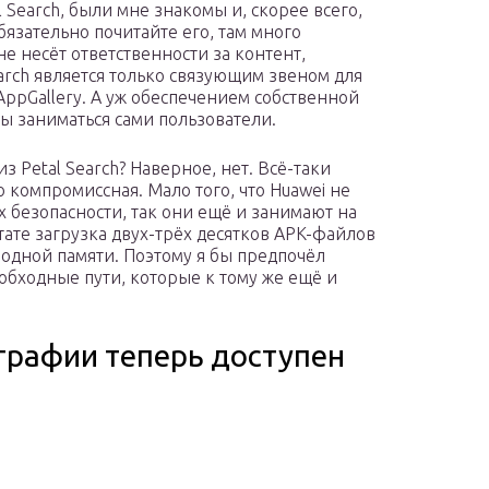
l Search, были мне знакомы и, скорее всего,
обязательно почитайте его, там много
не несёт ответственности за контент,
earch является только связующим звеном для
 AppGallery. А уж обеспечением собственной
ы заниматься сами пользователи.
з Petal Search? Наверное, нет. Всё-таки
 компромиссная. Мало того, что Huawei не
х безопасности, так они ещё и занимают на
тате загрузка двух-трёх десятков APK-файлов
бодной памяти. Поэтому я бы предпочёл
ть обходные пути, которые к тому же ещё и
графии теперь доступен