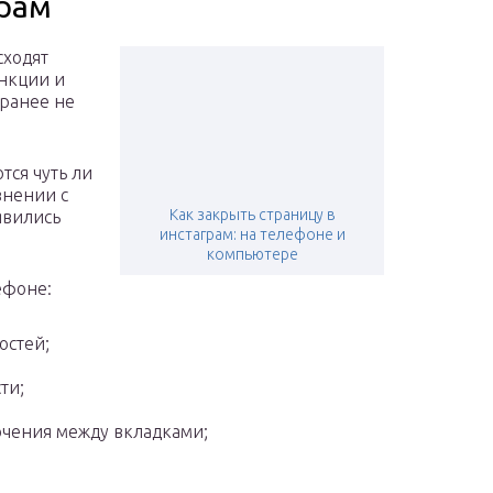
грам
сходят
нкции и
 ранее не
тся чуть ли
внении с
Как закрыть страницу в
явились
инстаграм: на телефоне и
компьютере
ефоне:
остей;
ти;
чения между вкладками;