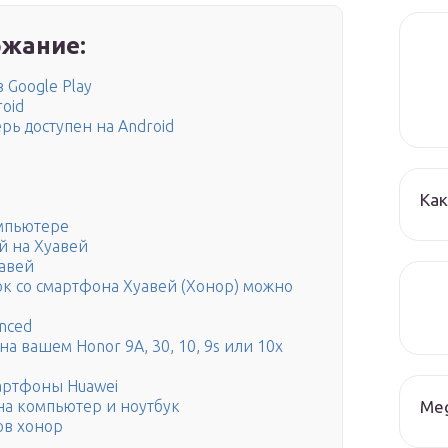
жание:
 Google Play
roid
ь доступен на Android
Как
мпьютере
й на Хуавей
уавей
ок со смартфона Хуавей (Хонор) можно
nced
а вашем Honor 9A, 30, 10, 9s или 10x
артфоны Huawei
Me
на компьютер и ноутбук
ов хонор