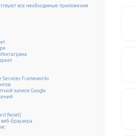
сутствуют все необходимые приложения
ает
оре
 Инстаграма
аркет
 Services Framework»
унтов
ётной записи Google
жений
rd Reset)
 веб-браузера
ее: