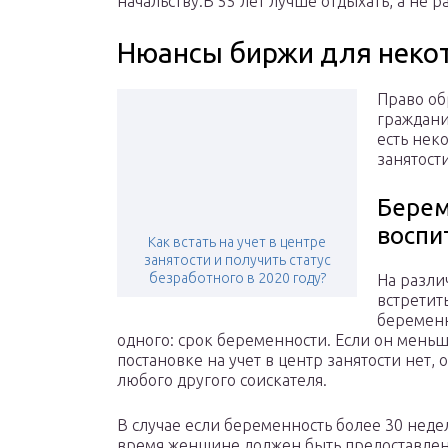
начальству.В 55 лет лучше отдыхать, а не р
Нюансы биржи для неко
Право об
граждани
есть нек
занятости
Берем
воспи
Как встать на учет в центре
занятости и получить статус
безработного в 2020 году?
На разли
встретит
беременн
одного: срок беременности. Если он меньш
постановке на учет в центр занятости нет, 
любого другого соискателя.
В случае если беременность более 30 недель,
время женщине должен быть предоставлен