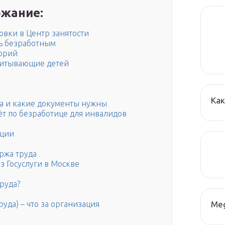
жание:
овки в Центр занятости
ть безработным
орий
питывающие детей
Как
уда и какие документы нужны
ёт по безработице для инвалидов
яции
ржа труда
ез Госуслуги в Москве
труда?
Me
уда) – что за организация