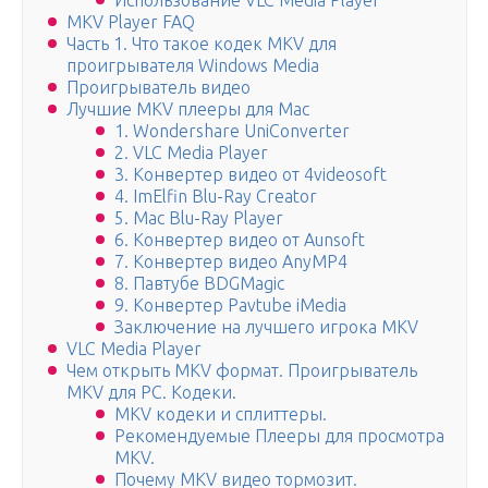
Использование VLC Media Player
MKV Player FAQ
Часть 1. Что такое кодек MKV для
проигрывателя Windows Media
Проигрыватель видео
Лучшие MKV плееры для Mac
1. Wondershare UniConverter
2. VLC Media Player
3. Конвертер видео от 4videosoft
4. ImElfin Blu-Ray Creator
5. Mac Blu-Ray Player
6. Конвертер видео от Aunsoft
7. Конвертер видео AnyMP4
8. Павтубе BDGMagic
9. Конвертер Pavtube iMedia
Заключение на лучшего игрока MKV
VLC Media Player
Чем открыть MKV формат. Проигрыватель
MKV для PC. Кодеки.
MKV кодеки и сплиттеры.
Рекомендуемые Плееры для просмотра
MKV.
Почему MKV видео тормозит.