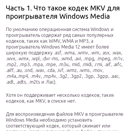
Часть 1. Что такое кодек MKV для
проигрывателя Windows Media
По умолчанию операционная система Windows и
проигрыватель содержат ряд самых популярных
кодеков, таких как WMV, WMA и MP3, а
проигрыватель Windows Media 12 имеет более
широкую поддержку .asf, .wma, .wmv, .wm,. asx, .wax,
.wvx, .wmx, .wpl, .dvr-ms, .wmd, .avi, .mpg, .mpeg, .m1v,
.mp2, .mp3, .mpa, .mpe, .m3u,. mid, .midi, .rmi, .aif, .aifc,
.aiff, .au, .snd, .wav, .cda, .ivf, .wmz, .wms, .mov,
.m4a,.mp4, .m4v, .mp4v, .3g2, .3gp2, .3gp, .3gpp, .aac,
.adt, .adts, .m2ts и .flac).
Хотя он поддерживает несколько кодеков, таких
кодеков, как MKV, в списке нет.
Для воспроизведения файлов MKV в проигрывателе
Windows Media необходимо установить
соответствующий кодек, который сжимает или