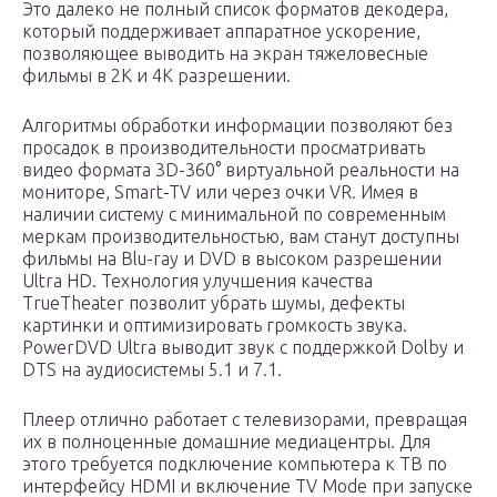
Это далеко не полный список форматов декодера,
который поддерживает аппаратное ускорение,
позволяющее выводить на экран тяжеловесные
фильмы в 2К и 4К разрешении.
Алгоритмы обработки информации позволяют без
просадок в производительности просматривать
видео формата 3D-360° виртуальной реальности на
мониторе, Smart-TV или через очки VR. Имея в
наличии систему с минимальной по современным
меркам производительностью, вам станут доступны
фильмы на Blu-ray и DVD в высоком разрешении
Ultra HD. Технология улучшения качества
TrueTheater позволит убрать шумы, дефекты
картинки и оптимизировать громкость звука.
PowerDVD Ultra выводит звук с поддержкой Dolby и
DTS на аудиосистемы 5.1 и 7.1.
Плеер отлично работает с телевизорами, превращая
их в полноценные домашние медиацентры. Для
этого требуется подключение компьютера к ТВ по
интерфейсу HDMI и включение TV Mode при запуске