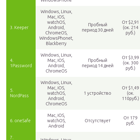
WindowsPhone
Windows, Linux,
Mac, iOS,
watchOS,
От $2,91
Пробный
3. Keeper
Android,
(ок. 214
период 30 дней
ChromeOS,
руб.)
WindowsPhonet,
Blackberry
Windows, Linux,
От $3,99
4.
Mac, iOS,
Пробный
(ок. 300
1Password
Android,
период 14 дней
руб.)
ChromeOS
Windows, Linux,
Mac, iOS,
От $1,49
5.
watchOS,
1 устройство
(ок.
NordPass
Android,
110руб.)
ChromeOS
Mac, iOS,
От 179
6. oneSafe
watchOS,
Отсутствует
руб.
Android
7.