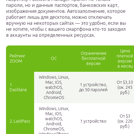
пароли, но и данные паспортов, банковских карт,
изображения документов. Автозаполнение, которое
работает лишь для десктопа, можно отключать
вручную на некоторых сайтах — это удобно, если вы
не хотите, чтобы с вашего смартфона кто-то заходил
в аккаунты на определенных ресурсах.
Цена
Ограничения
Рейтинг
платной
ОС
бесплатной
ZOOM
версии
версии
в месяц
Windows, Linux,
Mac, iOS,
От $3,33
1.
1 устройство,
watchOS,
(ок. 245
Dashlane
до 50 паролей
Android,
руб.)
ChromeOS
Windows, Linux,
Mac, iOS,
От $3
watchOS,
2. LastPass
1 устройство
(ок. 220
Android,
руб.)
ChromeOS,