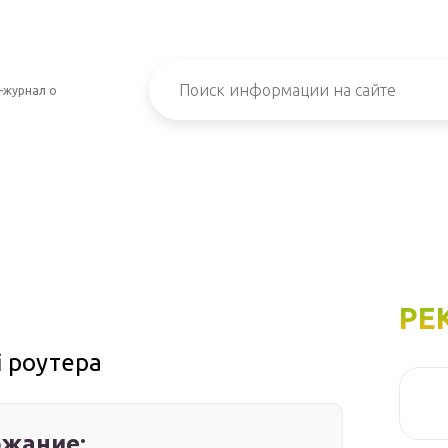
-журнал о
РЕ
i роутера
жание: