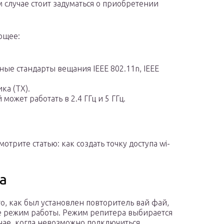
 случае стоит задуматься о приобретении
ющее:
ые стандарты вещания IEEE 802.11n, IEEE
ка (TX).
ожет работать в 2.4 ГГц и 5 ГГц.
мотрите статью: как создать точку доступа wi-
а
го, как был установлен повторитель вай фай,
 режим работы. Режим репитера выбирается
учае, когда невозможно подключиться