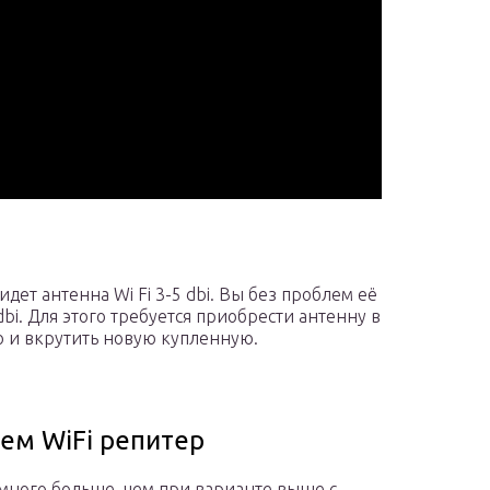
дет антенна Wi Fi 3-5 dbi. Вы без проблем её
bi. Для этого требуется приобрести антенну в
 и вкрутить новую купленную.
ем WiFi репитер
емного больше, чем при варианте выше с