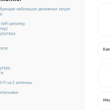
ребующие небольших денежных затрат
а
 WiFi репитер
тер)
 роутера
сети
Как
утера
ти
-Fi на 2 антенны
антеннами
Me