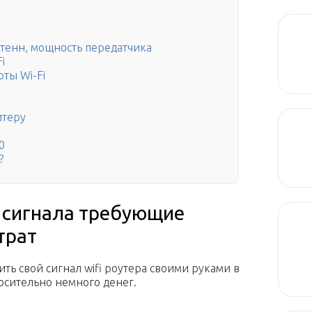
тенн, мощность передатчика
i
ты Wi-Fi
итеру
0
?
 сигнала требующие
трат
ть свой сигнал wifi роутера своими руками в
осительно немного денег.