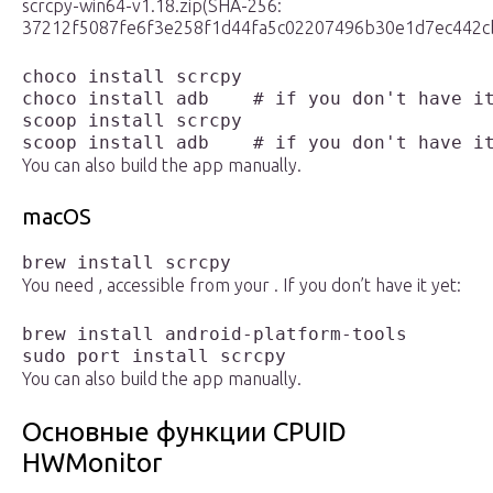
scrcpy-win64-v1.18.zip(SHA-256:
37212f5087fe6f3e258f1d44fa5c02207496b30e1d7ec442c
choco install scrcpy

choco install adb    # if you don't have i
scoop install scrcpy

scoop install adb    # if you don't have i
You can also build the app manually.
macOS
brew install scrcpy
You need , accessible from your . If you don’t have it yet:
brew install android-platform-tools
sudo port install scrcpy
You can also build the app manually.
Основные функции CPUID
HWMonitor