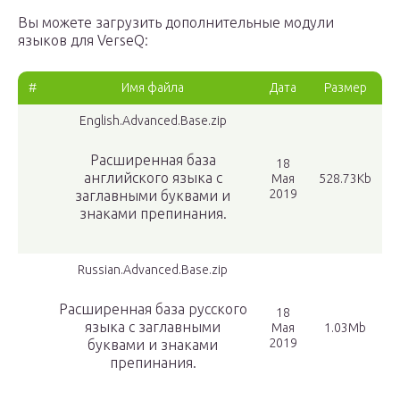
Вы можете загрузить дополнительные модули
языков для VerseQ:
#
Имя файла
Дата
Размер
English.Advanced.Base.zip
Расширенная база
18
английского языка с
Мая
528.73Kb
2019
заглавными буквами и
знаками препинания.
Russian.Advanced.Base.zip
Расширенная база русского
18
языка с заглавными
Мая
1.03Mb
2019
буквами и знаками
препинания.