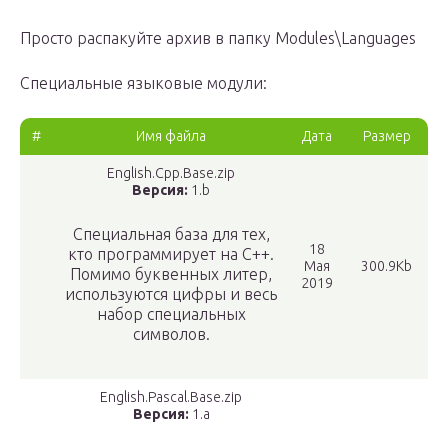
Просто распакуйте архив в папку Modules\Languages
Специальные языковые модули:
#
Имя файла
Дата
Размер
English.Cpp.Base.zip
Версия:
1.b
Специальная база для тех,
18
кто программирует на С++.
Мая
300.9Kb
Помимо буквенных литер,
2019
используются цифры и весь
набор специальных
символов.
English.Pascal.Base.zip
Версия:
1.a