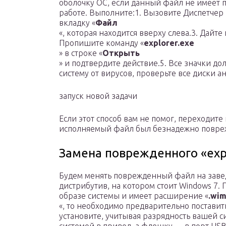
оболочку ОС, если данный файл не имеет п
работе. Выполните:1. Вызовите Диспетчер 
вкладку «
Файл
«, которая находится вверху слева.3. Дайт
Пропишите команду «
explorer.exe
» в строке «
Открыть
» и подтвердите действие.5. Все значки до
систему от вирусов, проверьте все диски 
запуск новой задачи
Если этот способ вам не помог, переходите
исполняемый файл был безнадежно повре
Замена поврежденного «expl
Будем менять поврежденный файл на заве
дистрибутив, на котором стоит Windows 7.
образе системы и имеет расширение «
.wi
«, то необходимо предварительно поставить
установите, учитывая разрядность вашей си