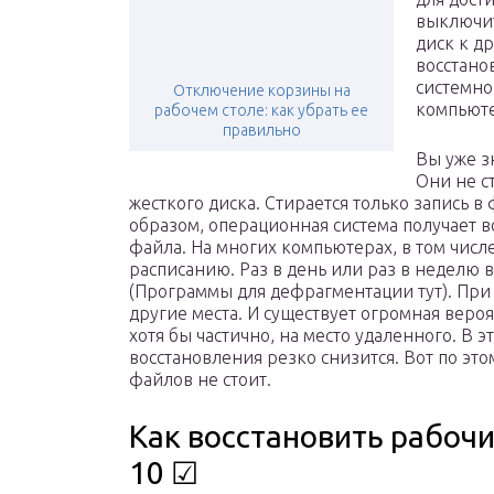
выключит
диск к д
восстано
системно
Отключение корзины на
компьюте
рабочем столе: как убрать ее
правильно
Вы уже з
Они не с
жесткого диска. Стирается только запись в
образом, операционная система получает в
файла. На многих компьютерах, в том числ
расписанию. Раз в день или раз в неделю 
(Программы для дефрагментации тут). При 
другие места. И существует огромная вероя
хотя бы частично, на место удаленного. В 
восстановления резко снизится. Вот по это
файлов не стоит.
Как восстановить рабочий
10 ☑