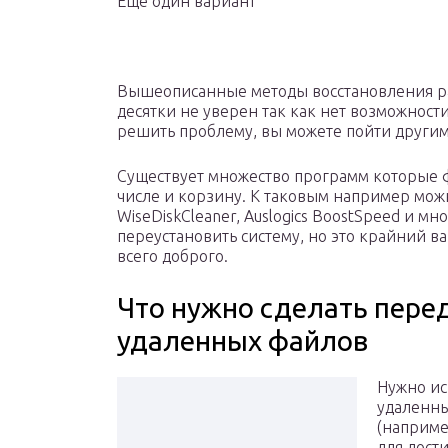
Еще один вариант
Вышеописанные методы восстановления рабо
десятки не уверен так как нет возможности
решить проблему, вы можете пойти другим
Существует множество программ которые ф
числе и корзину. К таковым например можн
WiseDiskCleaner, Auslogics BoostSpeed и мн
переустановить систему, но это крайний ва
всего доброго.
Что нужно сделать пере
удаленных файлов
Нужно ис
удаленны
(наприме
для дост