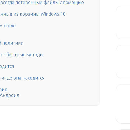
навсегда потерянные файлы с помощью
анные из корзины Windows 10
м столе
й политики
ол – быстрые методы
одится
и где она находится
оид
 Андроид