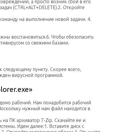
овреждений, а просто возник сбой в его
задач (CTRL+ALT+DELETE).2. Откройте
е команду на выполнение новой задачи. 4.
лжны восстановиться.6. Чтобы обезопасить
антивирусом со свежими базами.
 к следующему пункту. Скорее всего,
жден вирусной программой.
orer.exe»
домо рабочий. Нам понадобится рабочий
 Поскольку нужный нам файл находится в
m
 на ПК архиватор 7-Zip. Скачайте ее и
стемы. Идем далее:1. Вставите диск с