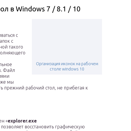
л в Windows 7 / 8.1 / 10
ваться с
апок с
ной такого
полняющего
Организация иконок на рабочем
альное
столе windows 10
. Файл
иями
иже мы
ь прежний рабочий стол, не прибегая к
ен «
explorer.exe
к позволяет восстановить графическую