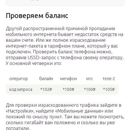
Проверяем баланс
Другой распространенной причиной пропадания
мобильного интернета бывает недостаток средств на
вашем счете. Или же полное израсходование
интернет-пакета в тарифном плане, который у вас
подключен. Проверить баланс телефона можно,
отправив USSD-запрос с телефона своему оператору.
У основной четверки это:
оператор
билайн
мегафон
мтс
теле-2
код запроса
*102#
*100#
*100#
*105#
Для проверки израсходованного трафика зайдите в
«Настройки», найдите «Мобильные данные» или
похожий по смыслу пункт. Там вы можете посмотреть,
сколько гигабайт вам положено и сколько вы уже
потратили.