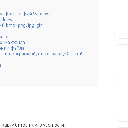
тра фотографий Windows
ndows
 bmp, png, jpg, gif
йлов
конка файла
ении файла
йла и программой, открывающей такой
я
карту битов или, в частности,