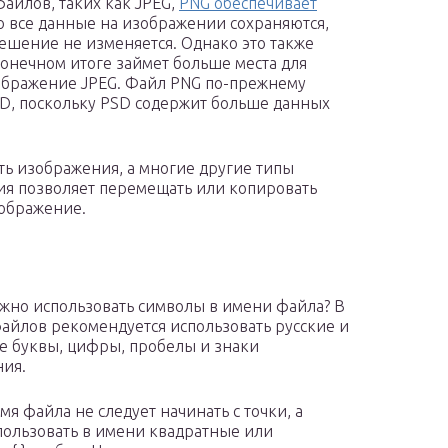
айлов, таких как JPEG,
PNG обеспечивает
то все данные на изображении сохраняются,
решение не изменяется. Однако это также
 конечном итоге займет больше места для
зображение JPEG. Файл PNG по-прежнему
SD, поскольку PSD содержит больше данных
ть изображения, а многие другие типы
ия позволяет перемещать или копировать
ображение.
жно использовать символы в имени файла? В
айлов рекомендуется использовать русские и
е буквы, цифры, пробелы и знаки
ия.
мя файла не следует начинать с точки, а
пользовать в имени квадратные или