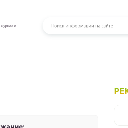
-журнал о
РЕ
жание: