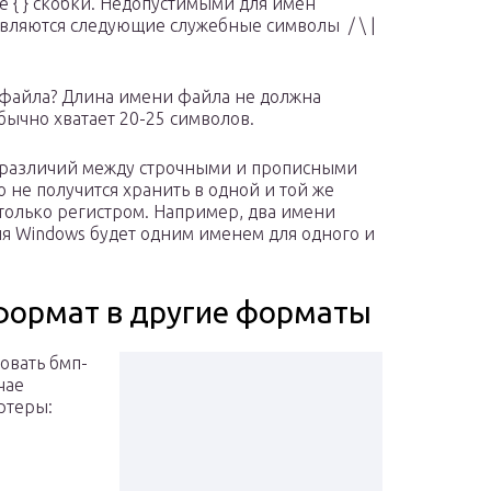
 { } скобки. Недопустимыми для имен
вляются следующие служебные символы / \ |
 файла? Длина имени файла не должна
бычно хватает 20-25 символов.
 различий между строчными и прописными
о не получится хранить в одной и той же
только регистром. Например, два имени
ля Windows будет одним именем для одного и
формат в другие форматы
овать бмп-
чае
ртеры: