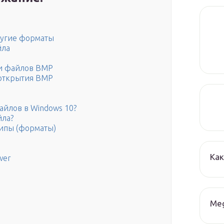
ругие форматы
йла
ии файлов BMP
открытия BMP
айлов в Windows 10?
йла?
ипы (форматы)
Как
wer
Me