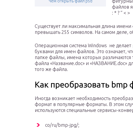
фигурные
Чем открыть файл psd
файлов я
: * ? “ < >
Существует ли максимальная длина имени
превышать 255 символов. На самом деле, о
Операционная система Windows не делает
буквами для имен файлов. Это означает, чт
папке файлы, имена которых различаются 
файла «Название.doc» и «НАЗВАНИЕ.doc» д
того же файла.
Как преобразовать bmp 
Иногда возникает необходимость преобраз
формат в популярные форматы. В этом слу
используются специальные сервисы-конве
co/ru/bmp-jpg/;