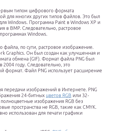
первым типом цифрового формата
ой для многих других типов файлов. Это был
ля Windows. Программа Paint в Windows XP и
ия в BMP. Следовательно, растровое
 программах Windows.
 файла, по сути, растровое изображение.
k Graphics. Он был создан как улучшенная и
мата обмена (GIF). Формат файла PNG был
 в 2004 году. Следовательно, это
й формат. Файл PNG использует расширение
ля передачи изображений в Интернете. PNG
ображения 24-битных
цветов RGB
или 32-
 полноцветные изображения RGB без
вые пространства не RGB, такие как CMYK.
вно использован для печати графики