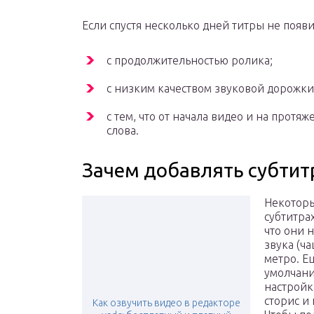
Если спустя несколько дней титры не появи
с продолжительностью ролика;
с низким качеством звуковой дорожки
с тем, что от начала видео и на прот
слова.
Зачем добавлять субтит
Некоторы
субтитра
что они 
звука (ча
метро. Е
умолчани
настройк
сторис и
Как озвучить видео в редакторе