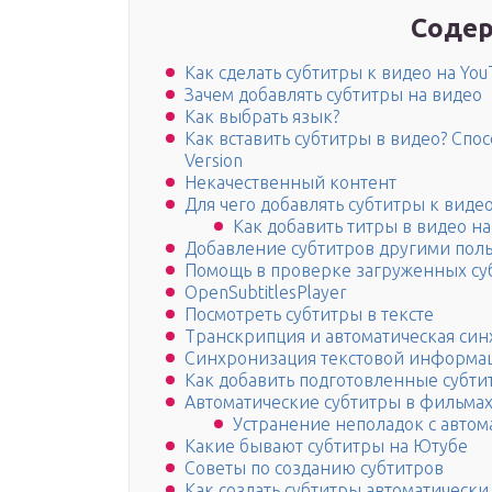
Содер
Как сделать субтитры к видео на Yo
Зачем добавлять субтитры на видео
Как выбрать язык?
Как вставить субтитры в видео? Спос
Version
Некачественный контент
Для чего добавлять субтитры к видео
Как добавить титры в видео на
Добавление субтитров другими пол
Помощь в проверке загруженных су
OpenSubtitlesPlayer
Посмотреть субтитры в тексте
Транскрипция и автоматическая син
Синхронизация текстовой информац
Как добавить подготовленные субти
Автоматические субтитры в фильма
Устранение неполадок с автом
Какие бывают субтитры на Ютубе
Советы по созданию субтитров
Как создать субтитры автоматически