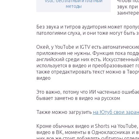
Чтобы по
vsdc: бесплатный и платный
методы
звук при
заинтерес
Без звука и титров аудитория может проп
патологиями слуха, и они тоже могут быть
Окей, у YouTube и IGTV есть автоматически
приложения не нужны. Функция пока подде
английский среди них есть. Искусственный
используется в видео и преобразовывает го
также отредактировать текст можно в Твор
видео
Это важно, потому что ИИ частенько ошиба
бывает заметно в видео на русском
Также можно загрузить
на Ютуб свои зара
Кроме обычных видео и Shorts на YouTube, 
видео в ВК, моменты в Одноклассниках и в
них все же стоит добавлять субтитры отдел