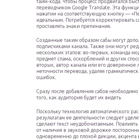
тайм-кода. Чтобы процесс продвигался быс
переводчиком Google Translate. Эта функци
нажатии на соответствующую кнопку — «Пер
идеальным. Потребуется корректировать с
проставлять знаки препинания.
Созданные таким образом сабы могут допо
подписчиками канала. Также они могут реда
нескольких этапов: во-первых, команда мо
предмет спама, оскорблений и других спо
вторых, автор канала или его доверенное 
неточности перевода, удаляя грамматичес
ошибок.
Сразу после добавления сабов необходимо
того, как аудитория будет их видеть
Поскольку технология автоматического ра
результатам ее деятельности следует удел
сделают текст неудобочитаемым. Повлиять 
от наличия в звуковой дорожке посторонн
одновременно до плохой дикции, акцента 