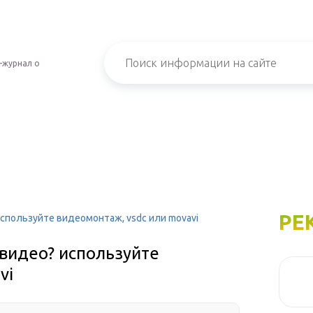
-журнал о
РЕ
используйте видеомонтаж, vsdc или movavi
 видео? используйте
vi