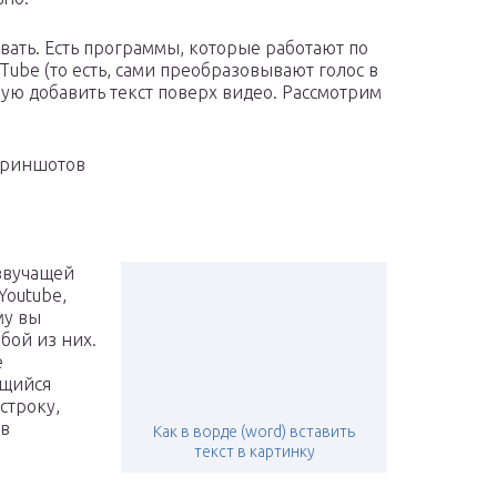
вать. Есть программы, которые работают по
Tube (то есть, сами преобразовывают голос в
чную добавить текст поверх видео. Рассмотрим
скриншотов
звучащей
Youtube,
му вы
бой из них.
е
ющийся
строку,
 в
Как в ворде (word) вставить
текст в картинку