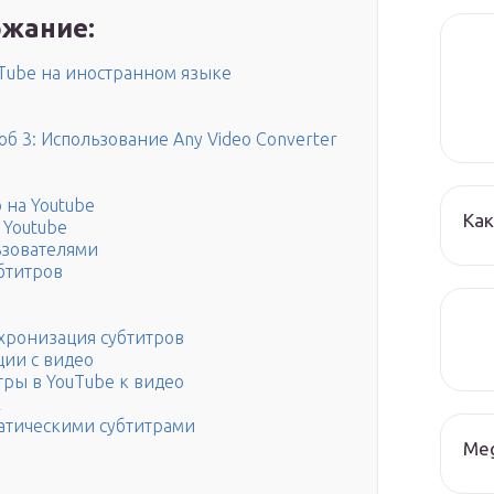
жание:
uTube на иностранном языке
об 3: Использование Any Video Converter
 на Youtube
Как
 Youtube
ьзователями
бтитров
хронизация субтитров
ии с видео
тры в YouTube к видео
х
атическими субтитрами
Me