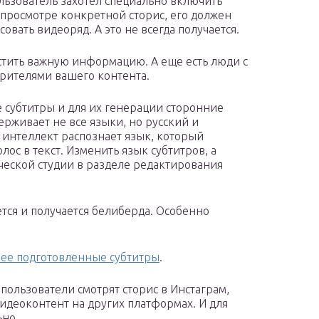
льзователь захотел специально включить
 просмотре конкретной сторис, его должен
овать видеоряд. А это не всегда получается.
устить важную информацию. А еще есть люди с
 зрителями вашего контента.
е субтитры и для их генерации сторонние
рживает не все языки, но русский и
 интеллект распознает язык, который
лос в текст. Изменить язык субтитров, а
ческой студии в разделе редактирования
ется и получается белиберда. Особенно
нее подготовленные субтитры
.
пользователи смотрят сторис в Инстаграм,
идеоконтент на других платформах. И для
ьно.