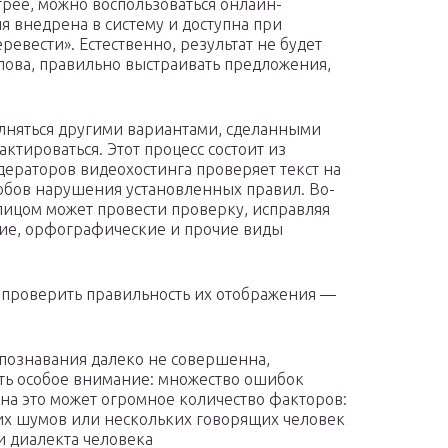
трее, можно воспользоваться онлайн-
я внедрена в систему и доступна при
евести». Естественно, результат не будет
лова, правильно выстраивать предложения,
лняться другими вариантами, сделанными
ктироваться. Этот процесс состоит из
дераторов видеохостинга проверяет текст на
собов нарушения установленных правил. Во-
лицом может провести проверку, исправляя
кие, орфографические и прочие виды
 проверить правильность их отображения —
спознавания далеко не совершенна,
ять особое внимание: множество ошибок
на это может огромное количество факторов:
их шумов или нескольких говорящих человек
и диалекта человека