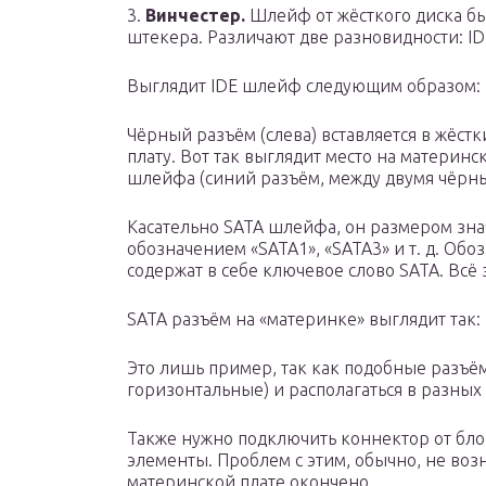
3.
Винчестер.
Шлейф от жёсткого диска бы
штекера. Различают две разновидности: ID
Выглядит IDE шлейф следующим образом:
Чёрный разъём (слева) вставляется в жёстк
плату. Вот так выглядит место на материнс
шлейфа (синий разъём, между двумя чёрны
Касательно SATA шлейфа, он размером зна
обозначением «SATA1», «SATA3» и т. д. Обо
содержат в себе ключевое слово SATA. Всё
SATA разъём на «материнке» выглядит так:
Это лишь пример, так как подобные разъё
горизонтальные) и располагаться в разных 
Также нужно подключить коннектор от бло
элементы. Проблем с этим, обычно, не воз
материнской плате окончено.