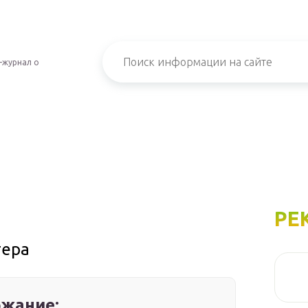
-журнал о
РЕ
тера
жание: