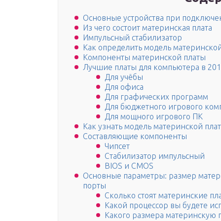
Основные устройства при подключе
Из чего состоит материнская плата
Импульсный стабилизатор
Как определить модель материнско
Компоненты материнской платы
Лучшие платы для компьютера в 201
Для учёбы
Для офиса
Для графических программ
Для бюджетного игрового ком
Для мощного игрового ПК
Как узнать модель материнской пла
Составляющие компоненты
Чипсет
Стабилизатор импульсный
BIOS и CMOS
Основные параметры: размер матер
порты
Сколько стоят материнские пл
Какой процессор вы будете ис
Какого размера материнскую п