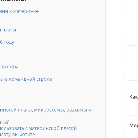
нии к материнке
й платы
6 году
пьютера
ты в командной строке
Как
инской платы, микросхемы, разъемы и
аты?
Me
пользовать с материнской платой
лату вы хотите