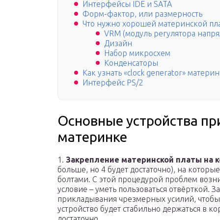
Интерфейсы IDE и SATA
Форм-фактор, или размерность
Что нужно хорошей материнской пл
VRM (модуль регулятора напр
Дизайн
Набор микросхем
Конденсаторы
Как узнать «clock generator» матери
Интерфейс PS/2
Основные устройства пр
материнке
1.
Закрепление материнской платы на к
больше, но 4 будет достаточно), на котор
болтами. С этой процедурой проблем возник
условие – уметь пользоваться отвёрткой. З
прикладывания чрезмерных усилий, чтобы 
устройство будет стабильно держаться в кор
достаточно.