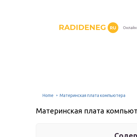
RADIDENEG
RU
Онлайн
Home
Материнская плата компьютера
Материнская плата компью
Содер