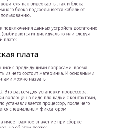
зводителя как видеокарты, так и блока
емного блока подсоединяется кабель от
к пользованию.
я подключения данных устройств достаточно
х (выбираются индивидуально или следуя
й плате:
ская плата
шись с предыдущими вопросами, время
ть из чего состоит материнка. И основными
нтами можно назвать:
U. Это разъем для установки процессора.
и воплощен в виде площадки с контактами,
ую устанавливается процессор, после чего
ется специальным фиксатором
та имеет важное значение при сборке
ра, но об этом позже;