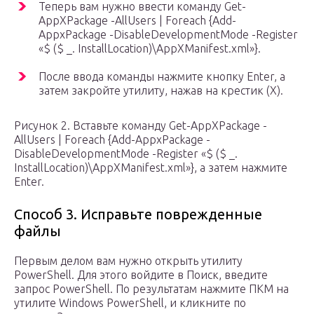
Теперь вам нужно ввести команду Get-
AppXPackage -AllUsers | Foreach {Add-
AppxPackage -DisableDevelopmentMode -Register
«$ ($ _. InstallLocation)\AppXManifest.xml»}.
После ввода команды нажмите кнопку Enter, а
затем закройте утилиту, нажав на крестик (X).
Рисунок 2. Вставьте команду Get-AppXPackage -
AllUsers | Foreach {Add-AppxPackage -
DisableDevelopmentMode -Register «$ ($ _.
InstallLocation)\AppXManifest.xml»}, а затем нажмите
Enter.
Способ 3. Исправьте поврежденные
файлы
Первым делом вам нужно открыть утилиту
PowerShell. Для этого войдите в Поиск, введите
запрос PowerShell. По результатам нажмите ПКМ на
утилите Windows PowerShell, и кликните по