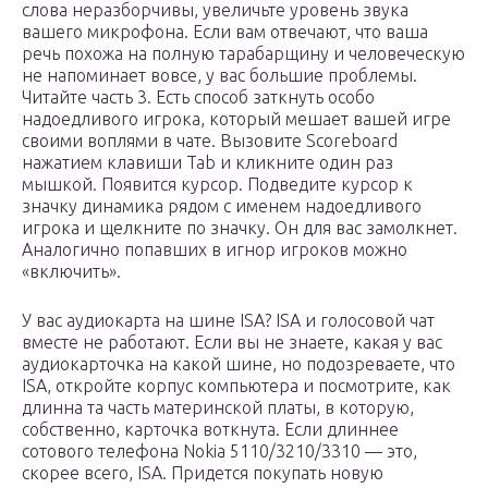
слова неразборчивы, увеличьте уровень звука
вашего микрофона. Если вам отвечают, что ваша
речь похожа на полную тарабарщину и человеческую
не напоминает вовсе, у вас большие проблемы.
Читайте часть 3. Есть способ заткнуть особо
надоедливого игрока, который мешает вашей игре
своими воплями в чате. Вызовите Scoreboard
нажатием клавиши Tab и кликните один раз
мышкой. Появится курсор. Подведите курсор к
значку динамика рядом с именем надоедливого
игрока и щелкните по значку. Он для вас замолкнет.
Аналогично попавших в игнор игроков можно
«включить».
У вас аудиокарта на шине ISA? ISA и голосовой чат
вместе не работают. Если вы не знаете, какая у вас
аудиокарточка на какой шине, но подозреваете, что
ISA, откройте корпус компьютера и посмотрите, как
длинна та часть материнской платы, в которую,
собственно, карточка воткнута. Если длиннее
сотового телефона Nokia 5110/3210/3310 — это,
скорее всего, ISA. Придется покупать новую