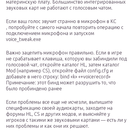
материнскую плату. Большинство интегрированных
звуковых карт не работают с голосовым чатом.
Если ваш голос звучит странно в микрофон в КС
, попробуйте с самого начала повторить операцию с
подключением микрофона и запуском
voice_tweak.exe
Важно зацепить микрофон правильно. Если в игре
не срабатывает клавиша, которую вы забиндили под
голосовой чат, откройте каталог HL, затем каталог
Mod (например CS), откройте файл config.cfg и
добавьте в него строку: bind «k» «+voicerecord»
Примечание: этот бинд может разрушить то, что
было пробиндено ранее
Если проблемы все еще не исчезли, выпишите
спецификацию своей аудиокарты, заходите на
форумы HL, CS и других модов, и выясняйте у
игроков с такими же звуковыми картами — есть ли у
них проблемы и как они их решают.