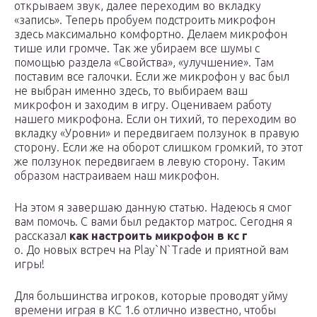
открываем звук, далее переходим во вкладку
«запись». Теперь пробуем подстроить микрофон
здесь максимально комфортно. Делаем микрофон
тише или громче. Так же убираем все шумы с
помощью раздела «Свойства», «улучшение». Там
поставим все галочки. Если же микрофон у вас был
не выбран именно здесь, то выбираем ваш
микрофон и заходим в игру. Оцениваем работу
нашего микрофона. Если он тихий, то переходим во
вкладку «Уровни» и передвигаем ползунок в правую
сторону. Если же на оборот слишком громкий, то этот
же ползунок передвигаем в левую сторону. Таким
образом настраиваем наш микрофон.
На этом я завершаю данную статью. Надеюсь я смог
вам помочь. С вами был редактор матрос. Сегодня я
рассказал
как настроить микрофон в кс г
о. До новых встреч на Play`N`Trade и приятной вам
игры!
Для большинства игроков, которые проводят уйму
времени играя в КС 1.6 отлично известно, чтобы